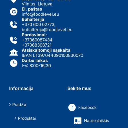
Vilnius, Lietuva
El. paštas
info@foodlevel.eu
Buhalterija
+370 600 02773
,
buhalterija@foodlevel.eu
Pardavimai:
+37060087434
+37068308721
Atsiskaitomoji sąskaita
IBAN LT397044090100830070
Darbo laikas
I-V: 8:00-16:30
Informacija
Sekite mus
Pradžia
Facebook
Produktai
Naujienlaiškis