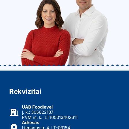
Rekvizitai
UAB Foodlevel
Į. k.: 305622137
PVM m. k.: LT100013402611
Adresas
Liepsnos g. 4, LT-03154,