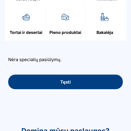
grybai, uogos
patiekalai
Tortai ir desertai
Pieno produktai
Bakalėja
Nėra specialių pasiūlymų.
Tęsti
Domina mūsų paslaugos?