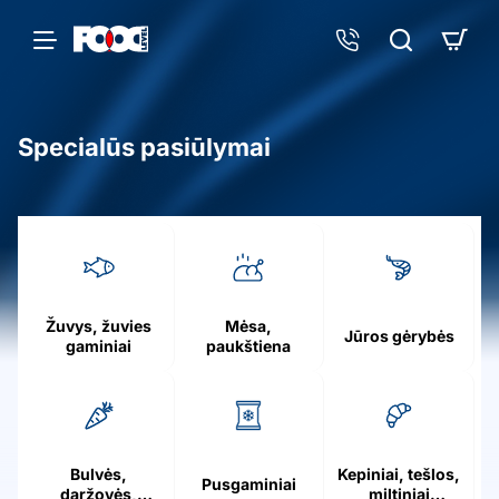
Specialūs pasiūlymai
h
o
m
e
Žuvys, žuvies
Mėsa,
Jūros gėrybės
gaminiai
paukštiena
Bulvės,
Kepiniai, tešlos,
Pusgaminiai
daržovės,
miltiniai