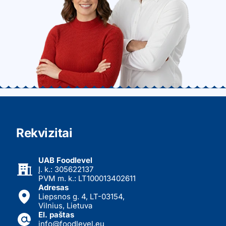
Rekvizitai
UAB Foodlevel
Į. k.: 305622137
PVM m. k.: LT100013402611
Adresas
Liepsnos g. 4, LT-03154,
Vilnius, Lietuva
El. paštas
info@foodlevel.eu