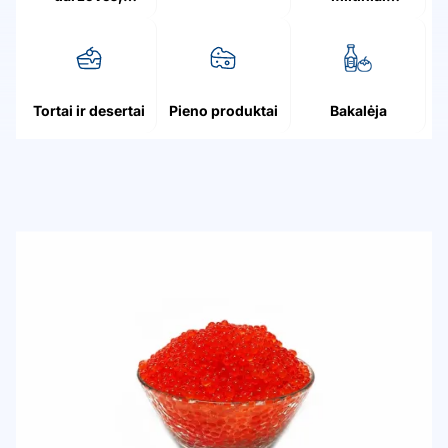
grybai, uogos
patiekalai
Tortai ir desertai
Pieno produktai
Bakalėja