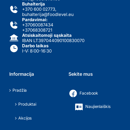
Buhalterija
+370 600 02773
,
buhalterija@foodlevel.eu
Pardavimai:
+37060087434
+37068308721
Atsiskaitomoji sąskaita
IBAN LT397044090100830070
Darbo laikas
I-V: 8:00-16:30
Informacija
Sekite mus
Pradžia
Facebook
Produktai
Naujienlaiškis
Akcijos