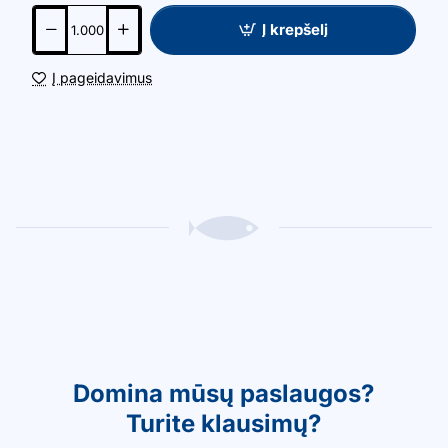
Į krepšelį
Į pageidavimus
Domina mūsų paslaugos?
Turite klausimų?