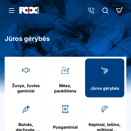
Jūros gėrybės
h
o
m
e
Žuvys, žuvies
Mėsa,
Jūros gėrybės
gaminiai
paukštiena
Bulvės,
Kepiniai, tešlos,
Pusgaminiai
daržovės,
miltiniai