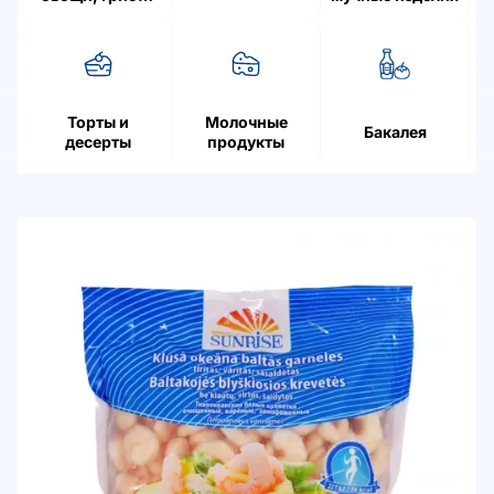
ягоды
Торты и
Молочные
Бакалея
десерты
продукты