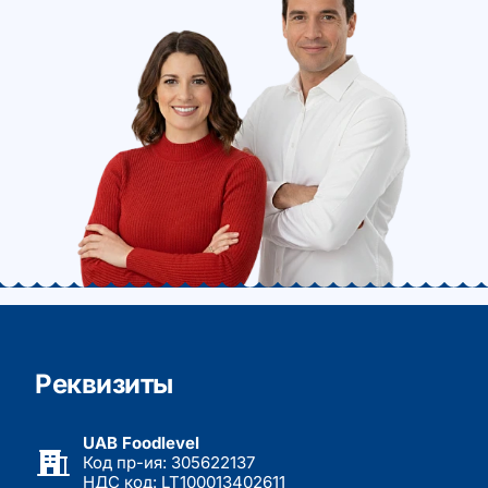
Реквизиты
UAB Foodlevel
Код пр-ия: 305622137
НДС код: LT100013402611