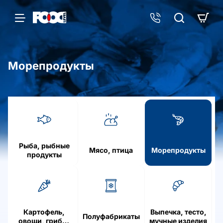
Морепродукты
h
o
m
e
Рыба, рыбные
Мясо, птица
Морепродукты
продукты
Картофель,
Выпечка, тесто,
Полуфабрикаты
овощи, грибы,
мучные изделия