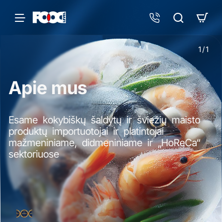
1
/
1
Apie mus
Esame kokybiškų šaldytų ir šviežių maisto
produktų importuotojai ir platintojai
mažmeniniame, didmeniniame ir „HoReCa“
sektoriuose