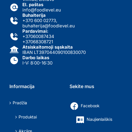
El. paštas
info@foodlevel.eu
Buhalterija
+370 600 02773
,
buhalterija@foodlevel.eu
Pardavimai:
+37060087434
+37068308721
Atsiskaitomoji sąskaita
IBAN LT397044090100830070
Darbo laikas
I-V: 8:00-16:30
Informacija
Sekite mus
Pradžia
Facebook
Produktai
Naujienlaiškis
Akcijos