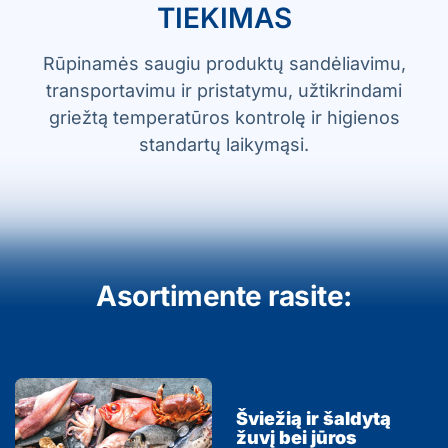
TIEKIMAS
Rūpinamės saugiu produktų sandėliavimu,
transportavimu ir pristatymu, užtikrindami
griežtą temperatūros kontrolę ir higienos
standartų laikymąsi.
Asortimente rasite:
Šviežią ir šaldytą
žuvį bei jūros