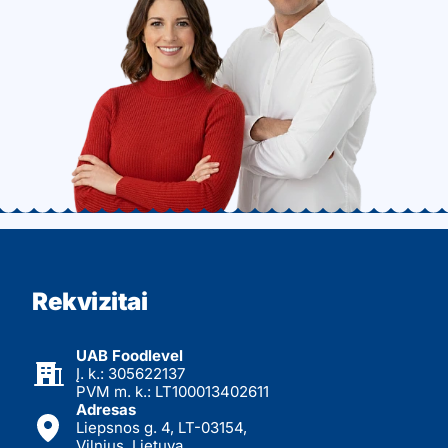
Rekvizitai
UAB Foodlevel
Į. k.: 305622137
PVM m. k.: LT100013402611
Adresas
Liepsnos g. 4, LT-03154,
Vilnius, Lietuva