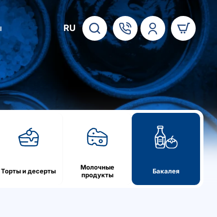
RU
ы
Молочные
Торты и десерты
Бакалея
продукты