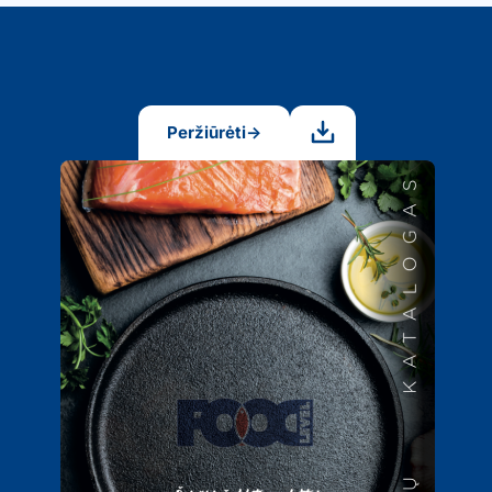
Peržiūrėti
→