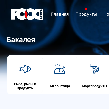
Главная
Продукты
Но
Бакалея
h
o
m
e
Рыба, рыбные
Мясо, птица
Морепродукты
продукты