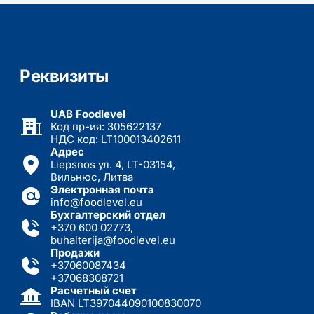
Реквизиты
UAB Foodlevel
Код пр-ия: 305622137
НДС код: LT100013402611
Адрес
Liepsnos ул. 4, LT-03154,
Вильнюс, Литва
Электронная почта
info@foodlevel.eu
Бухгалтерский отдел
+370 600 02773
,
buhalterija@foodlevel.eu
Продажи
+37060087434
+37068308721
Расчетный счет
IBAN LT397044090100830070