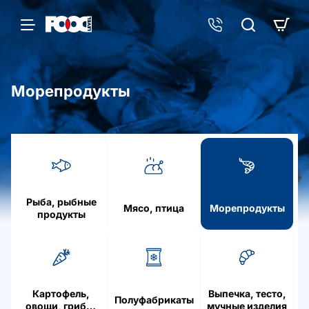
Морепродукты
h
o
m
e
Рыба, рыбные
Мясо, птица
Морепродукты
продукты
Картофель,
Выпечка, тесто,
Полуфабрикаты
овощи, грибы,
мучные изделия