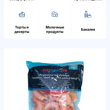
ягоды
Торты и
Молочные
Бакалея
десерты
продукты