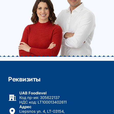
Реквизиты
UAB Foodlevel
Код пр-ия: 305622137
НДС код: LT100013402611
Адрес
Liepsnos ул. 4, LT-03154,