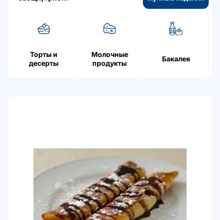
ягоды
Торты и
Молочные
Бакалея
десерты
продукты