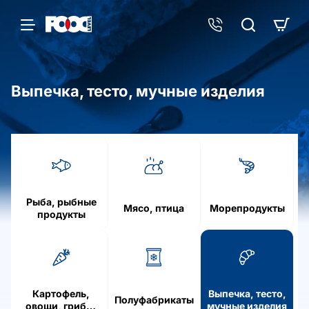
Выпечка, тесто, мучные изделия
h
o
m
e
Рыба, рыбные
Мясо, птица
Морепродукты
продукты
Картофель,
Выпечка, тесто,
Полуфабрикаты
овощи, грибы,
мучные изделия