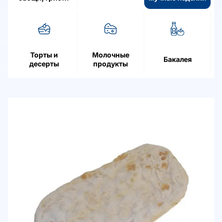
ягоды
Торты и
Молочные
Бакалея
десерты
продукты