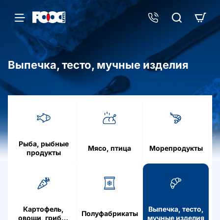
Выпечка, тесто, мучные изделия
h
o
m
e
Рыба, рыбные
Мясо, птица
Морепродукты
продукты
Картофель,
Выпечка, тесто,
Полуфабрикаты
овощи, грибы,
мучные изделия