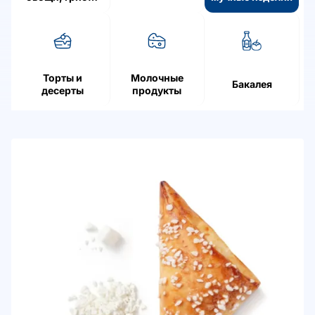
ягоды
Торты и
Молочные
Бакалея
десерты
продукты