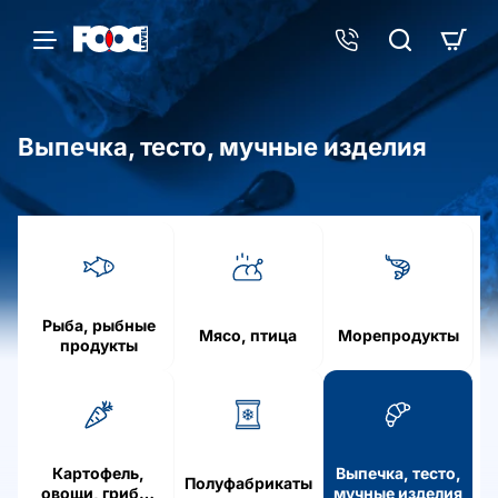
Выпечка, тесто, мучные изделия
h
o
m
e
Рыба, рыбные
Мясо, птица
Морепродукты
продукты
Картофель,
Выпечка, тесто,
Полуфабрикаты
овощи, грибы,
мучные изделия