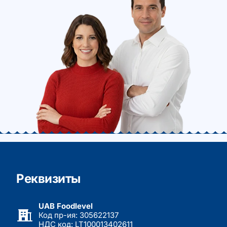
Реквизиты
UAB Foodlevel
Код пр-ия: 305622137
НДС код: LT100013402611