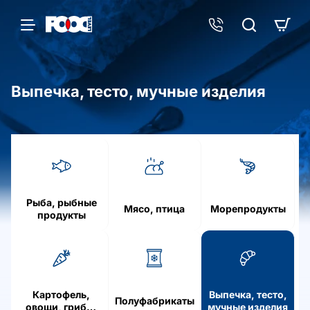
Выпечка, тесто, мучные изделия
h
o
m
e
Рыба, рыбные
Мясо, птица
Морепродукты
продукты
Картофель,
Выпечка, тесто,
Полуфабрикаты
овощи, грибы,
мучные изделия