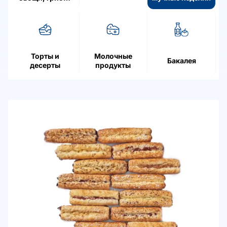
ягоды
Торты и
Молочные
Бакалея
десерты
продукты