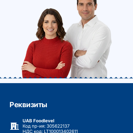
Реквизиты
UAB Foodlevel
Код пр-ия: 305622137
НДС код: LT100013402611