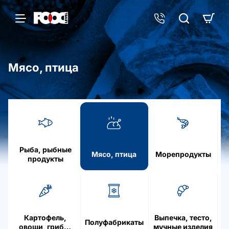
Мясо, птица
h
o
m
e
Рыба, рыбные
Мясо, птица
Морепродукты
продукты
Картофель,
Выпечка, тесто,
Полуфабрикаты
овощи, грибы,
мучные изделия