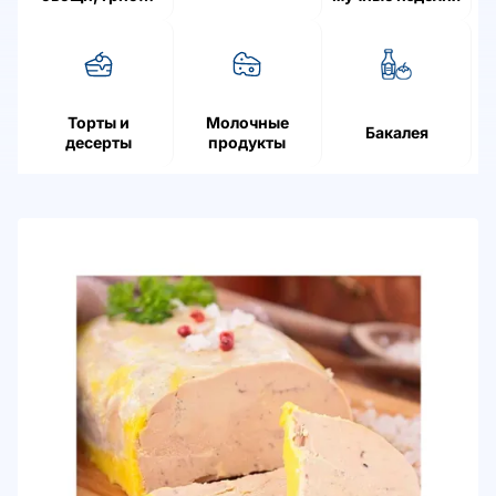
ягоды
Торты и
Молочные
Бакалея
десерты
продукты