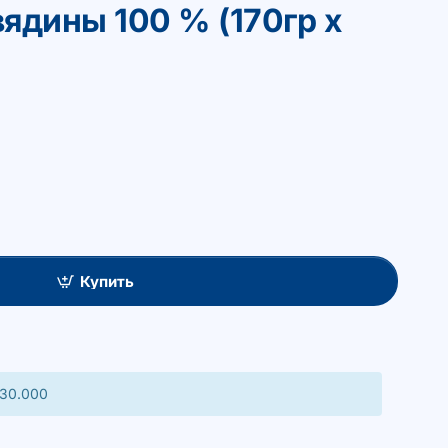
вядины 100 % (170гр х
Купить
 30.000