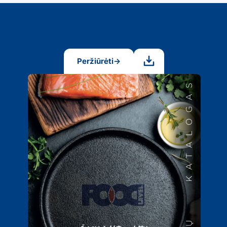
Peržiūrėti
→