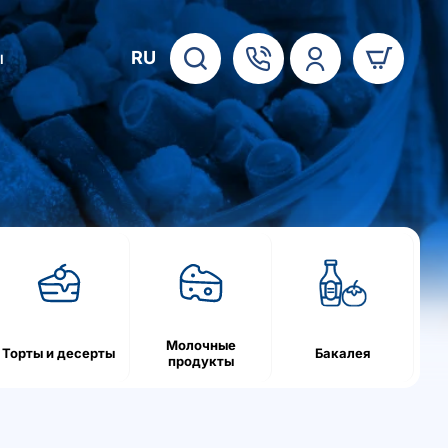
RU
ы
Молочные
Торты и десерты
Бакалея
продукты