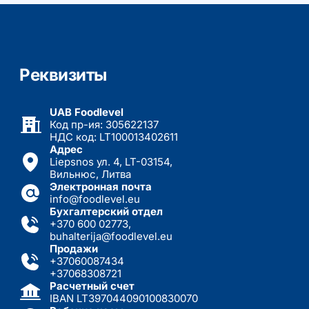
Реквизиты
UAB Foodlevel
Код пр-ия: 305622137
НДС код: LT100013402611
Адрес
Liepsnos ул. 4, LT-03154,
Вильнюс, Литва
Электронная почта
info@foodlevel.eu
Бухгалтерский отдел
+370 600 02773
,
buhalterija@foodlevel.eu
Продажи
+37060087434
+37068308721
Расчетный счет
IBAN LT397044090100830070