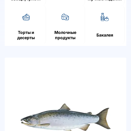
ягоды
Торты и
Молочные
Бакалея
десерты
продукты