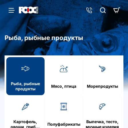
Рыба, рыбные продукты
h
o
m
e
Рыба, рыбные
Мясо, птица
Морепродукты
продукты
Картофель,
Выпечка, тесто,
Полуфабрикаты
овощи, грибы,
мучные изделия