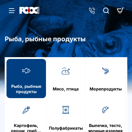
Рыба, рыбные продукты
h
o
m
e
Рыба, рыбные
Мясо, птица
Морепродукты
продукты
Картофель,
Выпечка, тесто,
Полуфабрикаты
овощи, грибы,
мучные изделия