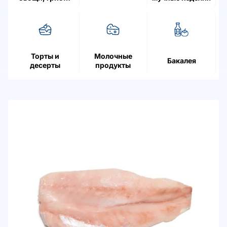
ягоды
Торты и
Молочные
Бакалея
десерты
продукты