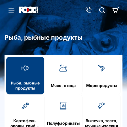
Рыба, рыбные продукты
h
o
m
e
Рыба, рыбные
Мясо, птица
Морепродукты
продукты
Картофель,
Выпечка, тесто,
Полуфабрикаты
овощи, грибы,
мучные изделия