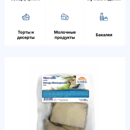
ягоды
Торты и
Молочные
Бакалея
десерты
продукты