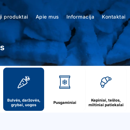
i produktai
Apie mus
Informacija
Kontaktai
os
Bulvės, daržovės,
Kepiniai, tešlos,
Pusgaminiai
grybai, uogos
miltiniai patiekalai