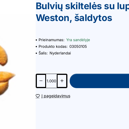
Bulvių skiltelės su l
Weston, šaldytos
Prieinamumas:
Yra sandėlyje
Produkto kodas:
03050105
Šalis:
Nyderlandai
Į pageidavimus