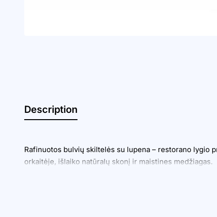
Description
Rafinuotos bulvių skiltelės su lupena – restorano lygio p
orkaitėje, išlaiko natūralų skonį ir maistines medžiagas.