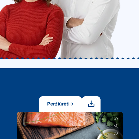
Peržiūrėti
→