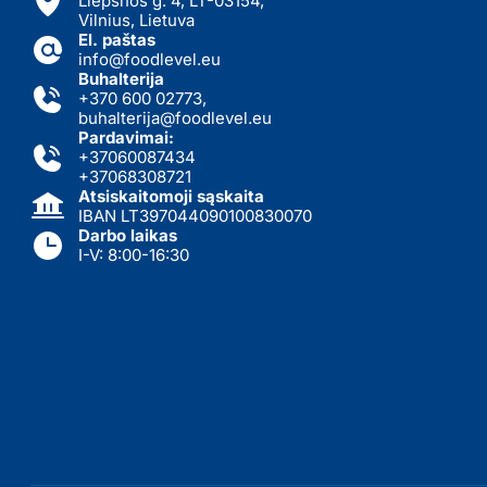
Liepsnos g. 4, LT-03154,
Vilnius, Lietuva
El. paštas
info@foodlevel.eu
Buhalterija
+370 600 02773
,
buhalterija@foodlevel.eu
Pardavimai:
+37060087434
+37068308721
Atsiskaitomoji sąskaita
IBAN LT397044090100830070
Darbo laikas
I-V: 8:00-16:30