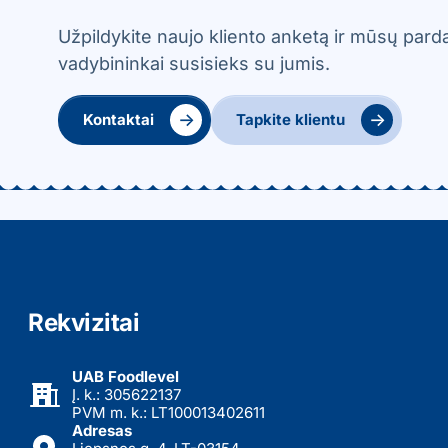
Užpildykite naujo kliento anketą ir mūsų par
vadybininkai susisieks su jumis.
→
→
Kontaktai
Tapkite klientu
Rekvizitai
UAB Foodlevel
Į. k.: 305622137
PVM m. k.: LT100013402611
Adresas