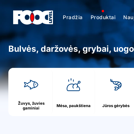
Pradžia
Produktai
Nauj
Bulvės, daržovės, grybai, uog
h
o
m
e
Žuvys, žuvies
Mėsa, paukštiena
Jūros gėrybės
gaminiai