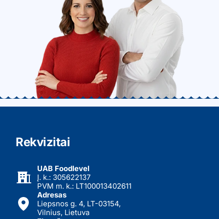
Rekvizitai
UAB Foodlevel
Į. k.: 305622137
PVM m. k.: LT100013402611
Adresas
Liepsnos g. 4, LT-03154,
Vilnius, Lietuva