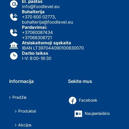
El. paštas
info@foodlevel.eu
Buhalterija
+370 600 02773
,
buhalterija@foodlevel.eu
Pardavimai:
+37060087434
+37068308721
Atsiskaitomoji sąskaita
IBAN LT397044090100830070
Darbo laikas
I-V: 8:00-16:30
Informacija
Sekite mus
Pradžia
Facebook
Produktai
Naujienlaiškis
Akcijos