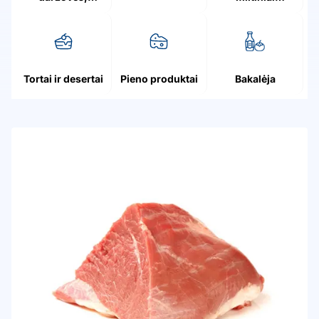
grybai, uogos
patiekalai
Tortai ir desertai
Pieno produktai
Bakalėja