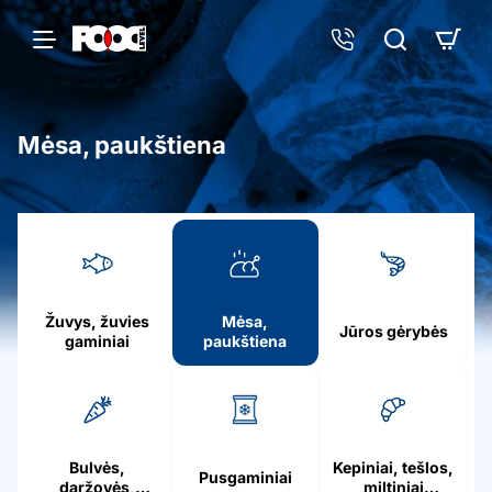
Mėsa, paukštiena
h
o
m
e
Žuvys, žuvies
Mėsa,
Jūros gėrybės
gaminiai
paukštiena
Bulvės,
Kepiniai, tešlos,
Pusgaminiai
daržovės,
miltiniai