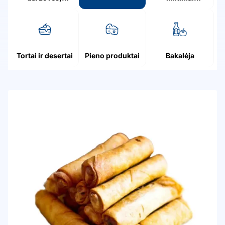
grybai, uogos
patiekalai
Tortai ir desertai
Pieno produktai
Bakalėja