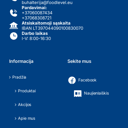
buhalterija@foodlevel.eu
Pardavimai:
+37060087434
+37068308721
Atsiskaitomoji sąskaita
IBAN LT397044090100830070
Darbo laikas
I-V: 8:00-16:30
Informacija
Sekite mus
Pradžia
Facebook
Produktai
Naujienlaiškis
Akcijos
Apie mus