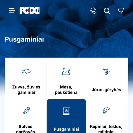
Pusgaminiai
h
o
m
e
Žuvys, žuvies
Mėsa,
Jūros gėrybės
gaminiai
paukštiena
Bulvės,
Kepiniai, tešlos,
Pusgaminiai
daržovės,
miltiniai