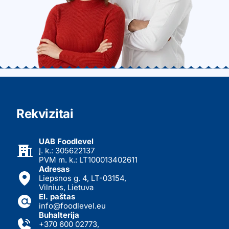
Rekvizitai
UAB Foodlevel
Į. k.: 305622137
PVM m. k.: LT100013402611
Adresas
Liepsnos g. 4, LT-03154,
Vilnius, Lietuva
El. paštas
info@foodlevel.eu
Buhalterija
+370 600 02773
,