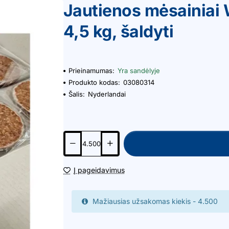
Jautienos mėsainiai
4,5 kg, šaldyti
Prieinamumas:
Yra sandėlyje
Produkto kodas:
03080314
Šalis:
Nyderlandai
Į pageidavimus
Mažiausias užsakomas kiekis - 4.500