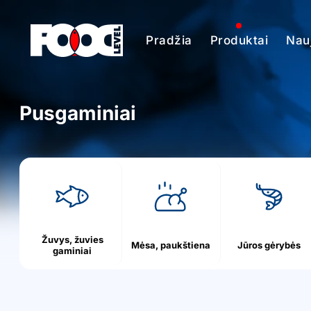
Pradžia
Produktai
Nauj
Pusgaminiai
h
o
m
e
Žuvys, žuvies
Mėsa, paukštiena
Jūros gėrybės
gaminiai