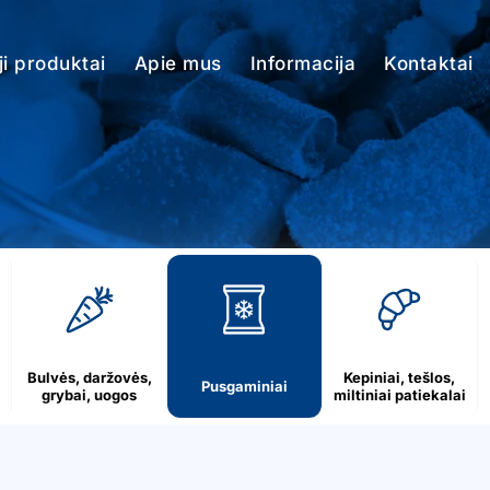
i produktai
Apie mus
Informacija
Kontaktai
Bulvės, daržovės,
Kepiniai, tešlos,
Pusgaminiai
grybai, uogos
miltiniai patiekalai