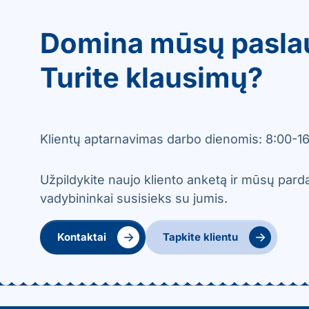
Domina mūsų pasla
Turite klausimų?
Klientų aptarnavimas darbo dienomis: 8:00-16
Užpildykite naujo kliento anketą ir mūsų par
vadybininkai susisieks su jumis.
→
→
Kontaktai
Tapkite klientu