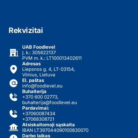
Rekvizitai
UAB Foodlevel
Į. k.: 305622137
PVM m. k.: LT100013402611
Adresas
Liepsnos g. 4, LT-03154,
Vilnius, Lietuva
El. paštas
info@foodlevel.eu
Buhalterija
+370 600 02773
,
buhalterija@foodlevel.eu
Pardavimai:
+37060087434
+37068308721
Atsiskaitomoji sąskaita
IBAN LT397044090100830070
Darbo laikas