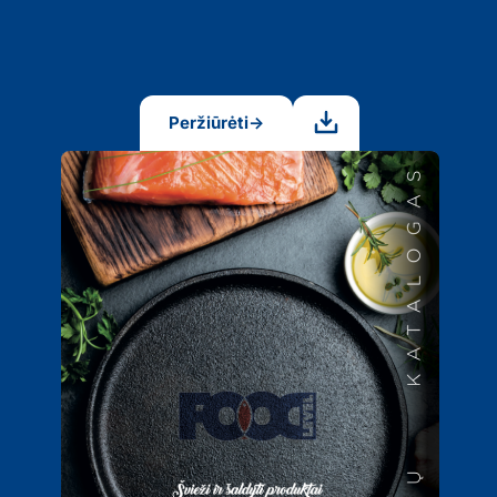
Peržiūrėti
→