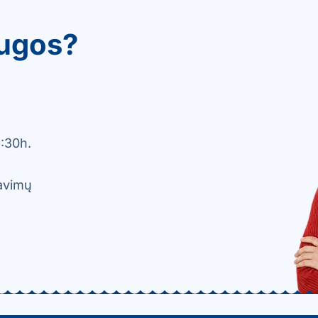
ugos?
:30h.
davimų