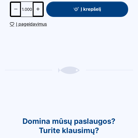
Į krepšelį
Į pageidavimus
Domina mūsų paslaugos?
Turite klausimų?