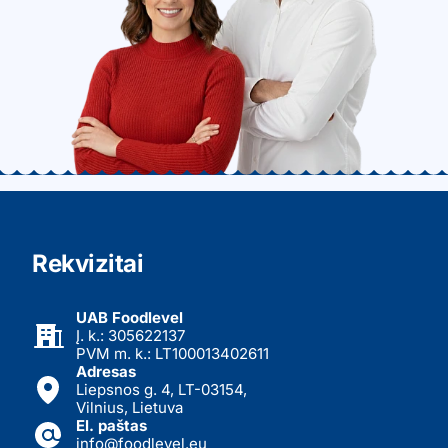
Rekvizitai
UAB Foodlevel
Į. k.: 305622137
PVM m. k.: LT100013402611
Adresas
Liepsnos g. 4, LT-03154,
Vilnius, Lietuva
El. paštas
info@foodlevel.eu