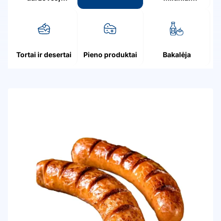
grybai, uogos
patiekalai
Tortai ir desertai
Pieno produktai
Bakalėja