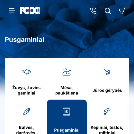
Pusgaminiai
h
o
m
e
Žuvys, žuvies
Mėsa,
Jūros gėrybės
gaminiai
paukštiena
Bulvės,
Kepiniai, tešlos,
Pusgaminiai
daržovės,
miltiniai