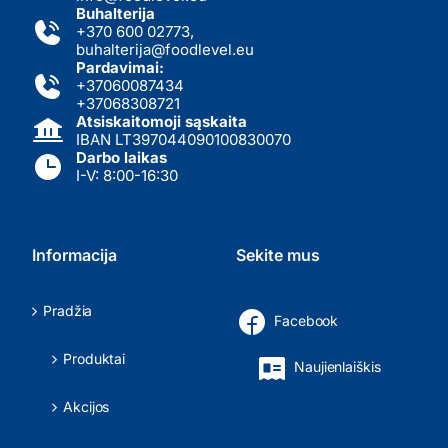
Buhalterija
+370 600 02773
,
buhalterija@foodlevel.eu
Pardavimai:
+37060087434
+37068308721
Atsiskaitomoji sąskaita
IBAN LT397044090100830070
Darbo laikas
I-V: 8:00-16:30
Informacija
Sekite mus
Pradžia
Facebook
Produktai
Naujienlaiškis
Akcijos