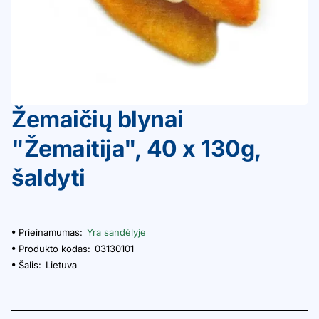
Žemaičių blynai
"Žemaitija", 40 x 130g,
šaldyti
Prieinamumas:
Yra sandėlyje
Produkto kodas:
03130101
Šalis:
Lietuva