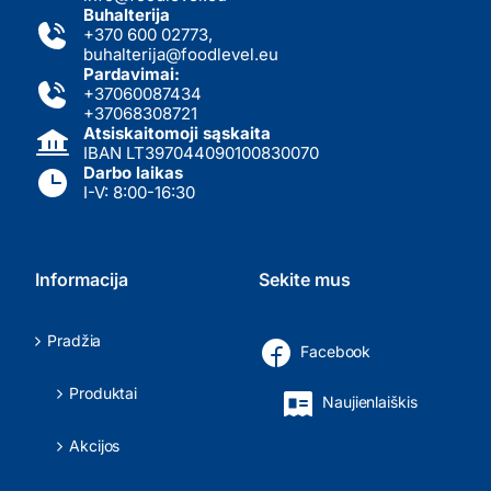
Buhalterija
+370 600 02773
,
buhalterija@foodlevel.eu
Pardavimai:
+37060087434
+37068308721
Atsiskaitomoji sąskaita
IBAN LT397044090100830070
Darbo laikas
I-V: 8:00-16:30
Informacija
Sekite mus
Pradžia
Facebook
Produktai
Naujienlaiškis
Akcijos