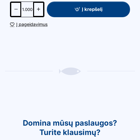
Į krepšelį
Į pageidavimus
Domina mūsų paslaugos?
Turite klausimų?