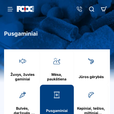
Pusgaminiai
h
o
m
e
Žuvys, žuvies
Mėsa,
Jūros gėrybės
gaminiai
paukštiena
Bulvės,
Kepiniai, tešlos,
Pusgaminiai
daržovės,
miltiniai