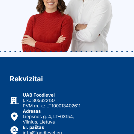
Rekvizitai
UAB Foodlevel
Į. k.: 305622137
PVM m. k.: LT100013402611
Adresas
Liepsnos g. 4, LT-03154,
Vilnius, Lietuva
El. paštas
info@foodlevel.eu