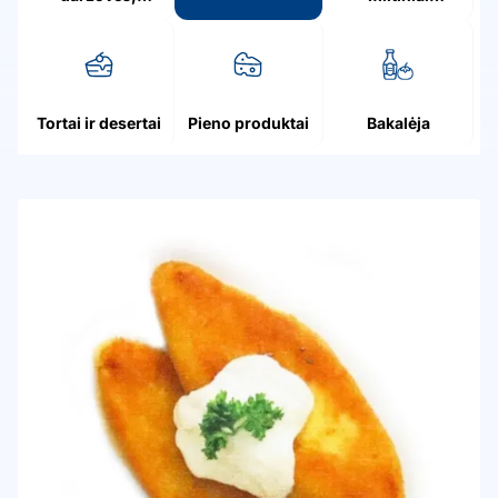
grybai, uogos
patiekalai
Tortai ir desertai
Pieno produktai
Bakalėja