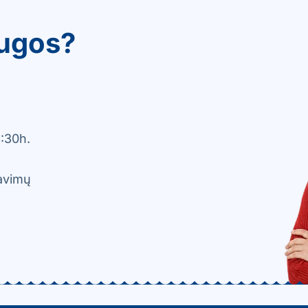
ugos?
:30h.
davimų