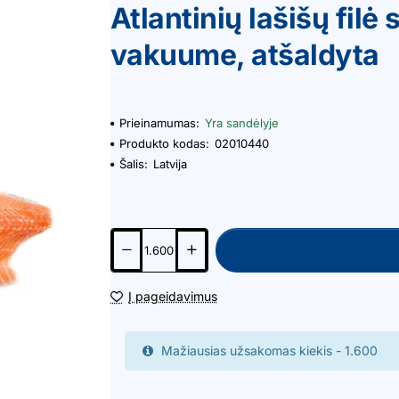
Atlantinių lašišų filė 
vakuume, atšaldyta
Prieinamumas:
Yra sandėlyje
Produkto kodas:
02010440
Šalis:
Latvija
Į pageidavimus
Mažiausias užsakomas kiekis - 1.600