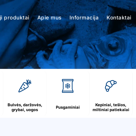
i produktai
Apie mus
Informacija
Kontaktai
Bulvės, daržovės,
Kepiniai, tešlos,
Pusgaminiai
grybai, uogos
miltiniai patiekalai