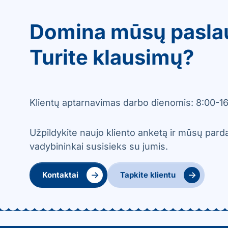
Domina mūsų pasla
Turite klausimų?
Klientų aptarnavimas darbo dienomis: 8:00-16
Užpildykite naujo kliento anketą ir mūsų par
vadybininkai susisieks su jumis.
→
→
Kontaktai
Tapkite klientu