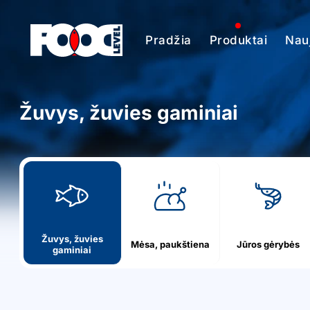
Pradžia
Produktai
Nauj
Žuvys, žuvies gaminiai
h
o
m
e
Žuvys, žuvies
Mėsa, paukštiena
Jūros gėrybės
gaminiai