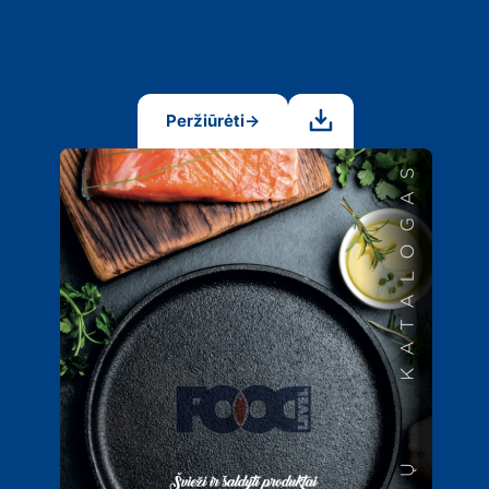
Peržiūrėti
→