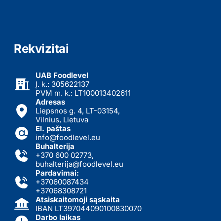
Rekvizitai
UAB Foodlevel
Į. k.: 305622137
PVM m. k.: LT100013402611
Adresas
Liepsnos g. 4, LT-03154,
Vilnius, Lietuva
El. paštas
info@foodlevel.eu
Buhalterija
+370 600 02773
,
buhalterija@foodlevel.eu
Pardavimai:
+37060087434
+37068308721
Atsiskaitomoji sąskaita
IBAN LT397044090100830070
Darbo laikas