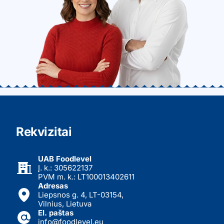
Rekvizitai
UAB Foodlevel
Į. k.: 305622137
PVM m. k.: LT100013402611
Adresas
Liepsnos g. 4, LT-03154,
Vilnius, Lietuva
El. paštas
info@foodlevel.eu