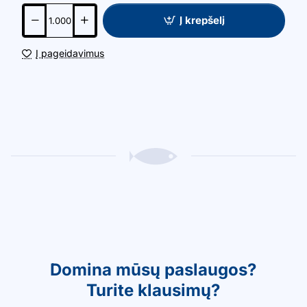
Į krepšelį
Į pageidavimus
Domina mūsų paslaugos?
Turite klausimų?