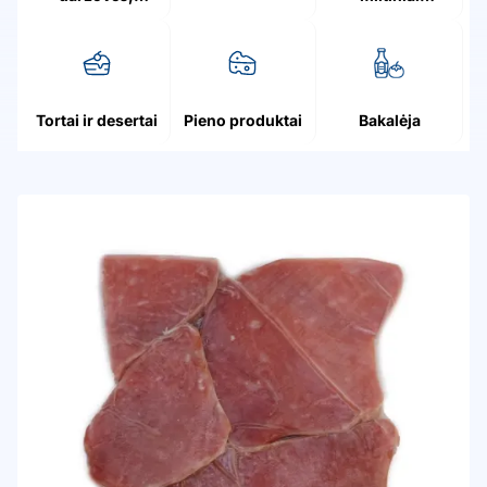
grybai, uogos
patiekalai
Tortai ir desertai
Pieno produktai
Bakalėja