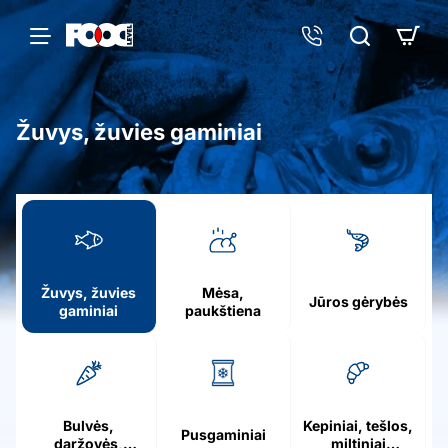
Žuvys, žuvies gaminiai
h
o
m
e
Žuvys, žuvies
Mėsa,
Jūros gėrybės
gaminiai
paukštiena
Bulvės,
Kepiniai, tešlos,
Pusgaminiai
daržovės,
miltiniai