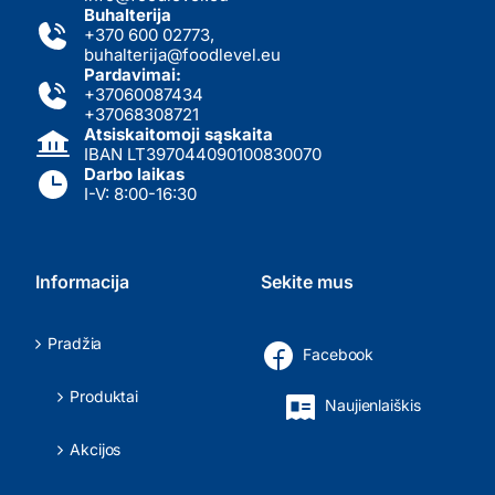
Buhalterija
+370 600 02773
,
buhalterija@foodlevel.eu
Pardavimai:
+37060087434
+37068308721
Atsiskaitomoji sąskaita
IBAN LT397044090100830070
Darbo laikas
I-V: 8:00-16:30
Informacija
Sekite mus
Pradžia
Facebook
Produktai
Naujienlaiškis
Akcijos