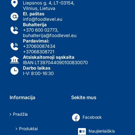
Liepsnos g. 4, LT-03154,
Vilnius, Lietuva
El. paštas
info@foodlevel.eu
Buhalterija
+370 600 02773
,
buhalterija@foodlevel.eu
Pardavimai:
+37060087434
+37068308721
Atsiskaitomoji sąskaita
IBAN LT397044090100830070
Darbo laikas
I-V: 8:00-16:30
Informacija
Sekite mus
Pradžia
Facebook
Produktai
Naujienlaiškis