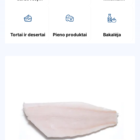
grybai, uogos
patiekalai
Tortai ir desertai
Pieno produktai
Bakalėja