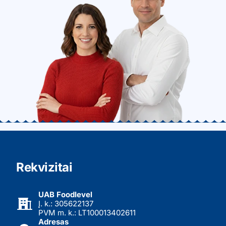
Rekvizitai
UAB Foodlevel
Į. k.: 305622137
PVM m. k.: LT100013402611
Adresas