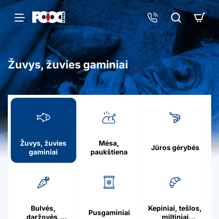
Žuvys, žuvies gaminiai
h
o
m
e
Žuvys, žuvies
Mėsa,
Jūros gėrybės
gaminiai
paukštiena
Bulvės,
Kepiniai, tešlos,
Pusgaminiai
daržovės,
miltiniai